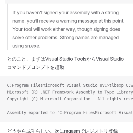
If you haven’t signed your assembly with a strong
name, you’ll receive a warning message at this point.
Your tool will work either way, though signing does
solve other problems. Strong names are managed
using sn.exe.
とのこと、まずはVisual Studio ToolsからVisual Studio
コマンドプロンプトを起動
C:Program FilesMicrosoft Visual Studio 8VC>tlbexp C:w
Microsoft (R) .NET Framework Assembly to Type Librar
Copyright (C) Microsoft Corporation.  All rights rese
Assembly exported to 'C:Program FilesMicrosoft Visual
どうやら成功らしい。次にregasmでレジストリ登録