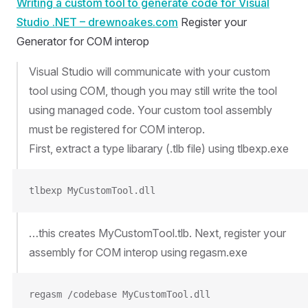
Writing a custom tool to generate code for Visual
Studio .NET – drewnoakes.com
Register your
Generator for COM interop
Visual Studio will communicate with your custom
tool using COM, though you may still write the tool
using managed code. Your custom tool assembly
must be registered for COM interop.
First, extract a type libarary (.tlb file) using tlbexp.exe
tlbexp MyCustomTool.dll
…this creates MyCustomTool.tlb. Next, register your
assembly for COM interop using regasm.exe
regasm /codebase MyCustomTool.dll