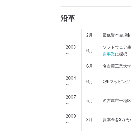
沿革
2月
最低資本金規制
2003
ソフトウェア生産
6月
年
造事業
に採択
8月
名古屋工業大
2004
6月
O/Rマッピング
年
2007
5月
名古屋市千種区
年
2009
3月
資本金を3万円
年