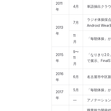
2011
4月
単語抽出クラウ
年
ラジオ体操採点ア
7月
Android We
2013
年
11
「毎朝体操」
月
9〜
2015
「なりきり2.0
11
年
で展示、Final
月
2016
6月
名古屋市中区新
年
5月
「毎朝体操」
2017
年
—
アノテーショ
職業能力開発総合大