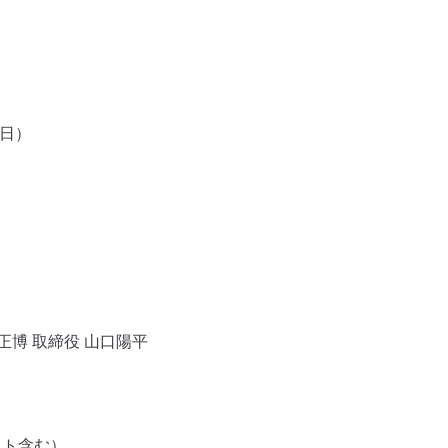
7日）
正博 取締役 山口陽平
イト含む）