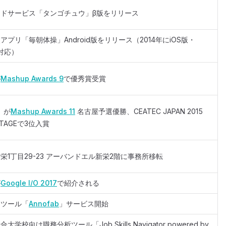
ドサービス「タンゴチュウ」β版をリリース
プリ「毎朝体操」Android版をリリース（2014年にiOS版・
ar対応）
が
Mashup Awards 9
で優秀賞受賞
」が
Mashup Awards 11
名古屋予選優勝、CEATEC JAPAN 2015
STAGEで3位入賞
栄1丁目29-23 アーバンドエル新栄2階に事務所移転
が
Google I/O 2017
で紹介される
ンツール「
Annofab
」サービス開始
学校向け職務分析ツール「Job Skills Navigator powered by