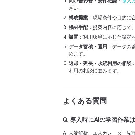
問い合わせ・要件確認
：
導入
さい。
構成提案
：現場条件や目的に
機材手配
：提案内容に応じて
設置
：利用環境に応じた設定
データ蓄積・運用
：データの
めます。
返却・延長・永続利用の相談
利用の相談に進みます。
よくある質問
Q. 導入時にAIの学習作業
A. 人流解析、エスカレーター