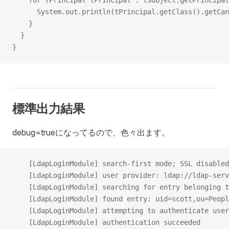
    for (Principal tPrincipal : tSubject.getPrincipal
      System.out.println(tPrincipal.getClass().getCan
    }
  }
}
標準出力結果
debug=trueになってるので、色々出ます。
    [LdapLoginModule] search-first mode; SSL disabled
    [LdapLoginModule] user provider: ldap://ldap-serv
    [LdapLoginModule] searching for entry belonging t
    [LdapLoginModule] found entry: uid=scott,ou=Peopl
    [LdapLoginModule] attempting to authenticate user
    [LdapLoginModule] authentication succeeded