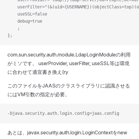
	userFilter="(&(uid={USERNAME})(objectClass=top)(
	useSSL=false
	debug=true
	;
};
com.sun.security.auth.module.LdapLoginModuleの利用
がミソです。 userProvider, userFilter, useSSL等は環境
に合わせて適宜書き換え(ry
このファイルをJAASのクラスライブラリに認識させる
にはVM引数の指定が必要。
-Djava.security.auth.login.config=jaas.config
あとは、javax.security.auth.login.LoginContextをnew