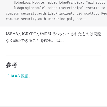
    [LdapLoginModule] added LdapPrincipal "uid=scott,
    [LdapLoginModule] added UserPrincipal "scott" to 
com.sun.security.auth.LdapPrincipal, uid=scott,ou=Pe
com.sun.security.auth.UserPrincipal, scott
{SSHA}, {CRYPT}, {MD5}でハッシュされたものは問題
なく認証できることを確認。 以上
参考
「JAAS 認証」