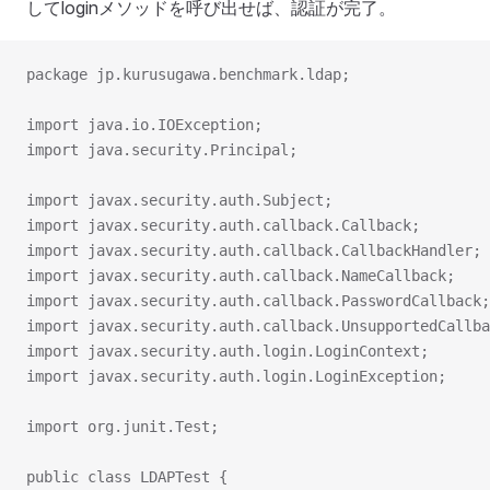
してloginメソッドを呼び出せば、認証が完了。
package jp.kurusugawa.benchmark.ldap;
import java.io.IOException;
import java.security.Principal;
import javax.security.auth.Subject;
import javax.security.auth.callback.Callback;
import javax.security.auth.callback.CallbackHandler;
import javax.security.auth.callback.NameCallback;
import javax.security.auth.callback.PasswordCallback;
import javax.security.auth.callback.UnsupportedCallba
import javax.security.auth.login.LoginContext;
import javax.security.auth.login.LoginException;
import org.junit.Test;
public class LDAPTest {