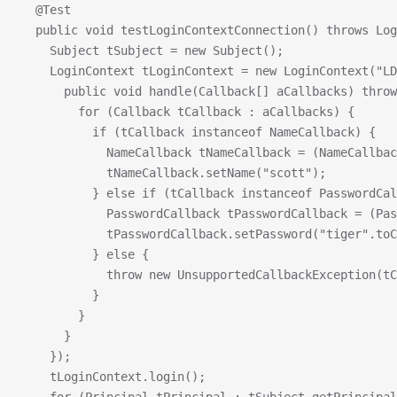
  @Test
  public void testLoginContextConnection() throws Log
    Subject tSubject = new Subject();
    LoginContext tLoginContext = new LoginContext("L
      public void handle(Callback[] aCallbacks) throw
        for (Callback tCallback : aCallbacks) {
          if (tCallback instanceof NameCallback) {
            NameCallback tNameCallback = (NameCallbac
            tNameCallback.setName("scott");
          } else if (tCallback instanceof PasswordCal
            PasswordCallback tPasswordCallback = (Pas
            tPasswordCallback.setPassword("tiger".toC
          } else {
            throw new UnsupportedCallbackException(tC
          }
        }
      }
    });
    tLoginContext.login();