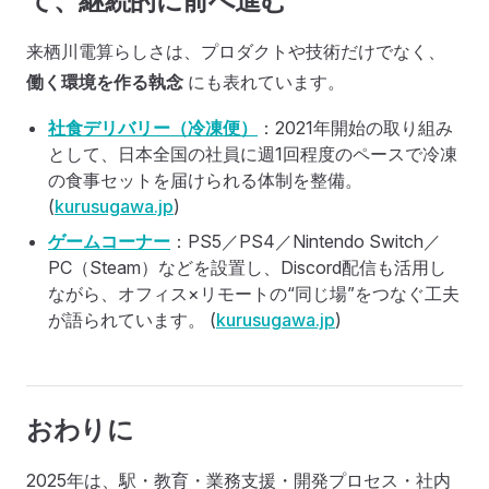
て、継続的に前へ進む
来栖川電算らしさは、プロダクトや技術だけでなく、
働く環境を作る執念
にも表れています。
社食デリバリー（冷凍便）
：2021年開始の取り組み
として、日本全国の社員に週1回程度のペースで冷凍
の食事セットを届けられる体制を整備。
(
kurusugawa.jp
)
ゲームコーナー
：PS5／PS4／Nintendo Switch／
PC（Steam）などを設置し、Discord配信も活用し
ながら、オフィス×リモートの“同じ場”をつなぐ工夫
が語られています。 (
kurusugawa.jp
)
おわりに
2025年は、駅・教育・業務支援・開発プロセス・社内