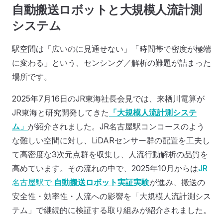
自動搬送ロボットと大規模人流計測
システム
駅空間は「広いのに見通せない」「時間帯で密度が極端
に変わる」という、センシング／解析の難題が詰まった
場所です。
2025年7月16日のJR東海社長会見では、来栖川電算が
JR東海と研究開発してきた
「大規模人流計測システ
ム」
が紹介されました。JR名古屋駅コンコースのよう
な難しい空間に対し、LiDARセンサー群の配置を工夫し
て高密度な3次元点群を収集し、人流行動解析の品質を
高めています。その流れの中で、2025年10月からは
JR
名古屋駅で
自動搬送ロボット実証実験
が進み、搬送の
安全性・効率性・人流への影響を「大規模人流計測シス
テム」で継続的に検証する取り組みが紹介されました。