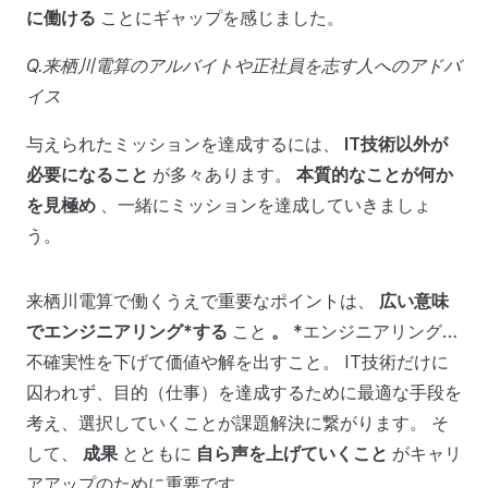
に働ける
ことにギャップを感じました。
Q.来栖川電算のアルバイトや正社員を志す人へのアドバ
イス
与えられたミッションを達成するには、
IT技術以外が
必要になること
が多々あります。
本質的なことが何か
を見極め
、一緒にミッションを達成していきましょ
う。
来栖川電算で働くうえで重要なポイントは、
広い意味
でエンジニアリング*する
こと
。
*エンジニアリング…
不確実性を下げて価値や解を出すこと。 IT技術だけに
囚われず、目的（仕事）を達成するために最適な手段を
考え、選択していくことが課題解決に繋がります。 そ
して、
成果
とともに
自ら声を上げていくこと
がキャリ
アアップのために重要です。