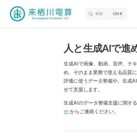
検索
Ctrl K
人と生成AIで進
生成AIで画像、動画、音声、テ
め、そのまま業務で使える品質に
評価に使うデータ整備や、生成A
せて支援します。
生成AIのデータ整備支援に関す
せ
からご連絡ください。