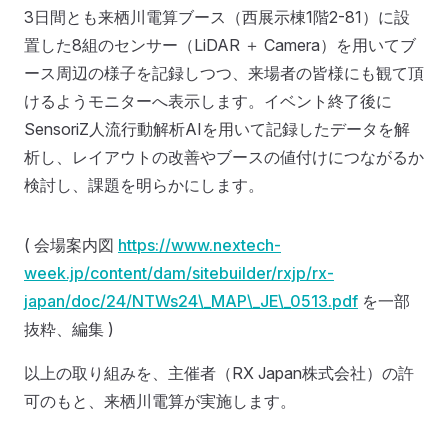
3日間とも来栖川電算ブース（西展示棟1階2-81）に設
置した8組のセンサー（LiDAR ＋ Camera）を用いてブ
ース周辺の様子を記録しつつ、来場者の皆様にも観て頂
けるようモニターへ表示します。イベント終了後に
SensoriZ人流行動解析AIを用いて記録したデータを解
析し、レイアウトの改善やブースの値付けにつながるか
検討し、課題を明らかにします。
( 会場案内図
https://www.nextech-
week.jp/content/dam/sitebuilder/rxjp/rx-
japan/doc/24/NTWs24\_MAP\_JE\_0513.pdf
を一部
抜粋、編集 )
以上の取り組みを、主催者（RX Japan株式会社）の許
可のもと、来栖川電算が実施します。