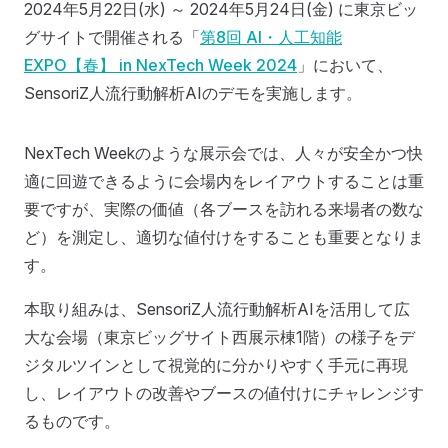
2024年5月22日(水) ～ 2024年5月24日(金) に東京ビッ
グサイトで開催される「
第8回 AI・人工知能
EXPO【春】 in NexTech Week 2024
」において、
SensoriZ人流行動解析AIのデモを実施します。
NexTech Weekのような展示会では、人々が安全かつ快
適に回遊できるように会場内をレイアウトすることは重
要ですが、実際の価値（各ブースを訪れる来場者の数な
ど）を測定し、適切な値付けをすることも重要となりま
す。
本取り組みは、SensoriZ人流行動解析AIを活用して広
大な会場（東京ビッグサイト西展示棟1階）の様子をデ
ジタルツインとして視覚的に分かりやすく手元に再現
し、レイアウトの改善やブースの値付けにチャレンジす
るものです。